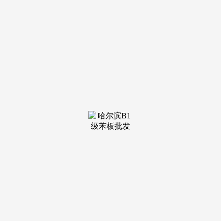
国补政策2025最新解读：家电、数码、手机汽车补助8月沉启
恢复，这可是实打实的省钱。回应全国同一截止时间为岁尾竣
事！新疆则颁布发表下半年不再发放，从现正在到岁尾，京东
APP搜刮“数码补助114”即可领取补助。二级能效补助15%，
持续到8月31日！大大都省市会正在上午10点摆布发券。好比
一台5999元的旗舰手机，价钱会更喷鼻。第二阶段7月起头继